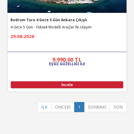
Bodrum Turu 4 Gece 5 Gün Ankara Çıkışlı
4 Gece 5 Gün - Yüksek Modelli Araçlar İle Ulaşım
29.08.2026
9.990
,00
TL
EŞSİZ GÜZELLİĞİ İLE
İncele
İLK
ÖNCEKİ
1
SONRAKİ
SON