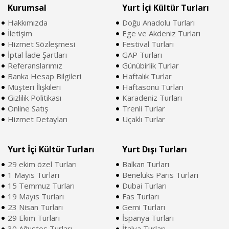
Kurumsal
Yurt İçi Kültür Turları
Hakkımızda
Doğu Anadolu Turları
İletişim
Ege ve Akdeniz Turları
Hizmet Sözleşmesi
Festival Turları
İptal İade Şartları
GAP Turları
Referanslarımız
Günübirlik Turlar
Banka Hesap Bilgileri
Haftalık Turlar
Müşteri İlişkileri
Haftasonu Turları
Gizlilik Politikası
Karadeniz Turları
Online Satış
Trenli Turlar
Hizmet Detayları
Uçaklı Turlar
Yurt İçi Kültür Turları
Yurt Dışı Turları
29 ekim özel Turları
Balkan Turları
1 Mayıs Turları
Benelüks Paris Turları
15 Temmuz Turları
Dubai Turları
19 Mayıs Turları
Fas Turları
23 Nisan Turları
Gemi Turları
29 Ekim Turları
İspanya Turları
30 Ağustos Turları
İtalya Turları